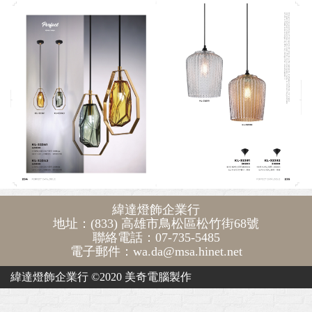
緯達燈飾企業行
地址：(833) 高雄市鳥松區松竹街68號
聯絡電話：07-735-5485
電子郵件：wa.da@msa.hinet.net
緯達燈飾企業行 ©2020
美奇電腦製作