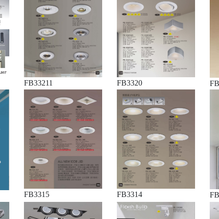
FB33211
FB3320
FB
FB3315
FB3314
FB