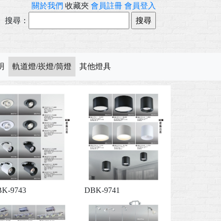
關於我們
收藏夾
會員註冊
會員登入
搜尋：
明
軌道燈/崁燈/筒燈
其他燈具
K-9743
DBK-9741