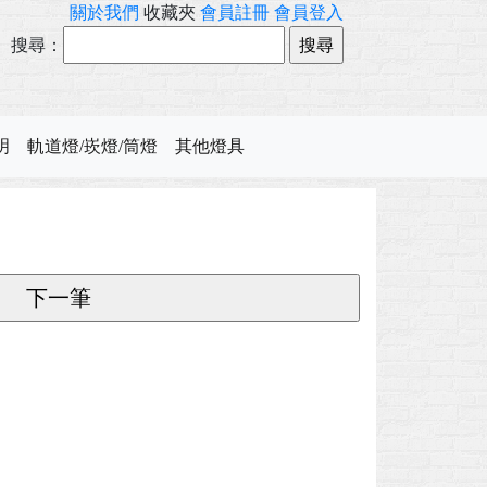
關於我們
收藏夾
會員註冊
會員登入
搜尋：
明
軌道燈/崁燈/筒燈
其他燈具